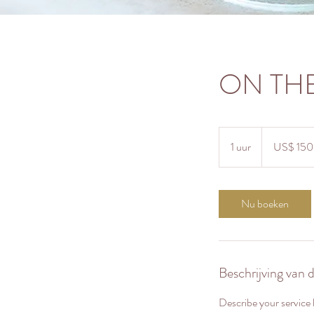
ON TH
150
Amerikaanse
1 uur
1
US$ 150
dollar
u
u
Nu boeken
Beschrijving van 
Describe your service h