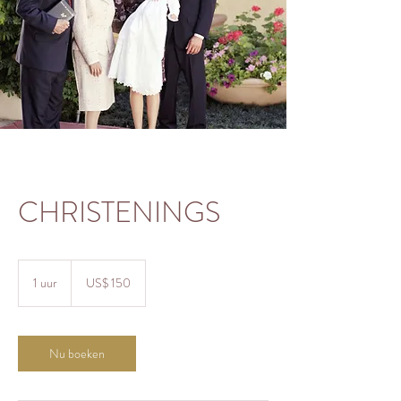
CHRISTENINGS
150
Amerikaanse
1 uur
1
US$ 150
dollar
u
u
Nu boeken