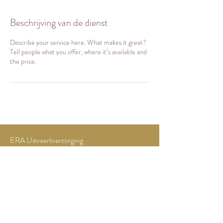
Beschrijving van de dienst
Describe your service here. What makes it great?
Tell people what you offer, where it’s available and
the price.
ERA Uitvaartverzorging
Wolfsklauw 5
7681 CW Vroomshoop
Tel:
06 200 55 768
info@era-uitvaartzorg.nl
Dorpsraad Vroomshoop-
Geerdijk